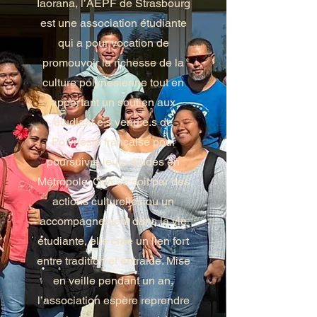
Iaorana, l’AEPF de Strasbourg
est une association étudiante
qui a pour vocation de
promouvoir la richesse de la
culture polynésienne tout en
apportant un soutien aux
étudiant.e.s venu.e.s de
Polynésie française pour
poursuivre leurs études en
Métropole. Que ce soit par des
actions culturelles ou un
accompagnement dans la vie
étudiante, elle crée un lien fort
entre tradition et entraide. Mise
en veille pendant un an,
l’association espère reprendre