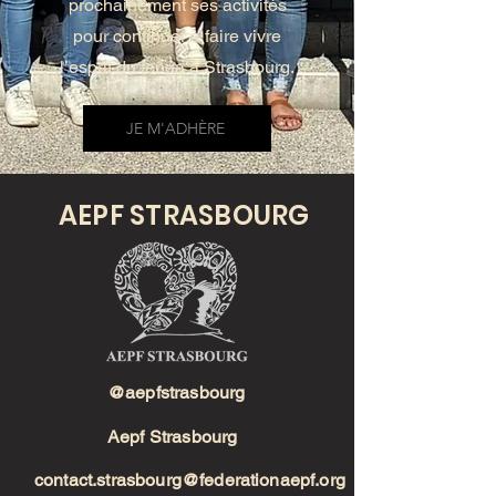
prochainement ses activités
pour continuer à faire vivre
l’esprit du fenua à Strasbourg.
JE M'ADHÈRE
AEPF STRASBOURG
@aepfstrasbourg
Aepf Strasbourg
contact.strasbourg@federationaepf.org