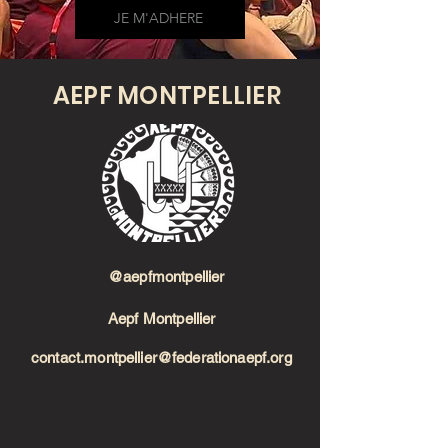
JE M'ADHERE
AEPF MONTPELLIER
@aepfmontpellier
Aepf Montpellier
contact.montpellier@federationaepf.org