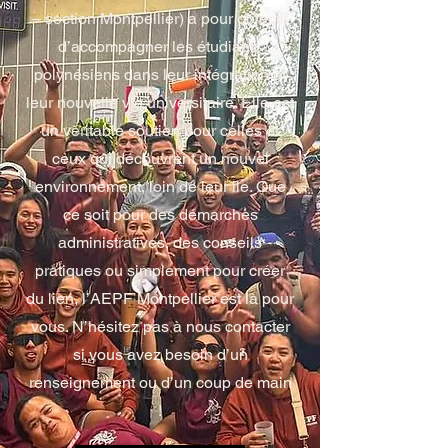
– section Montpellier) a pour objectif
d’accompagner les étudiants
polynésiens dans leur intégration et
leur nouvelle vie universitaire. Elle est
un véritable soutien pour celles et
ceux qui découvrent un nouvel
environnement, loin de leur île. Que
ce soit pour des démarches
administratives, des conseils
pratiques ou simplement pour créer
du lien, l’AEPF Montpellier est là pour
vous. N’hésitez pas à nous contacter
si vous avez besoin d’un
renseignement ou d’un coup de main
!