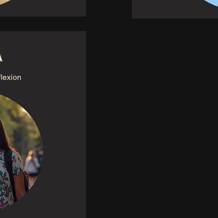
A
flexion